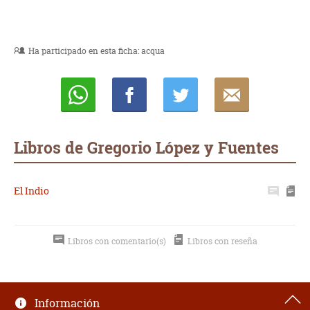
Ha participado en esta ficha:
acqua
Whatsapp
Compartir
Twittear
E-
mail
Libros de Gregorio López y Fuentes
El Indio
Libros con comentario(s)
Libros con reseña
Información