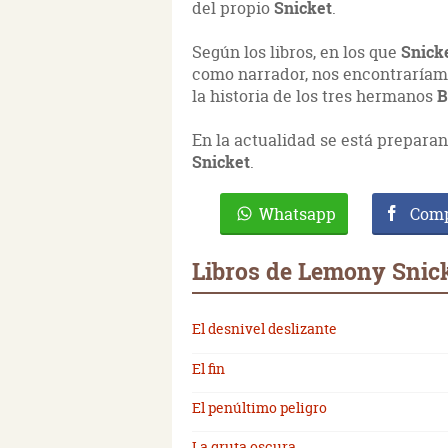
del propio
Snicket
.
Según los libros, en los que
Snick
como narrador, nos encontraríamos
la historia de los tres hermanos
B
En la actualidad se está preparan
Snicket
.
Whatsapp
Comp
Libros de Lemony Snic
El desnivel deslizante
El fin
El penúltimo peligro
La gruta oscura