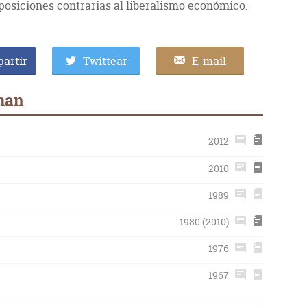
 posiciones contrarias al liberalismo económico.
artir
Twittear
E-mail
dman
2012
2010
1989
1980 (2010)
1976
1967