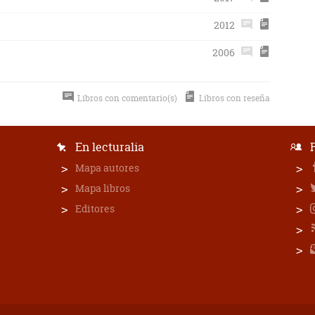
2012
2006
Libros con comentario(s)
Libros con reseña
En lecturalia
Mapa autores
Mapa libros
Editores