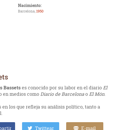
Nacimiento:
Barcelona,
1950
ets
ís Bassets
es conocido por su labor en el diario
El
do en medios como
Diario de Barcelona
o
El Món
.
 en los que refleja su análisis político, tanto a
l.
artir
Twittear
E-mail