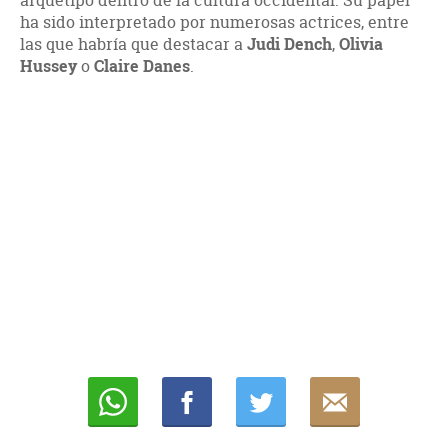
arquetipo dentro de la cultura occidental. Su papel
ha sido interpretado por numerosas actrices, entre
las que habría que destacar a
Judi Dench
,
Olivia
Hussey
o
Claire Danes
.
Whatsapp
Compartir
Twittear
E-