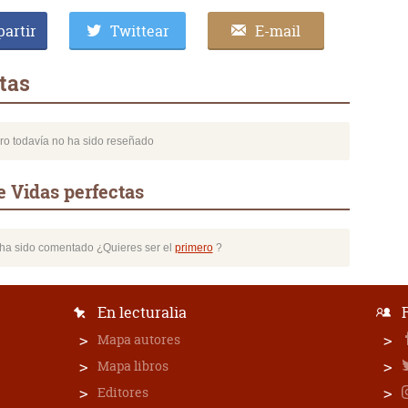
artir
Twittear
E-mail
tas
bro todavía no ha sido reseñado
e Vidas perfectas
o ha sido comentado ¿Quieres ser el
primero
?
En lecturalia
Mapa autores
Mapa libros
Editores