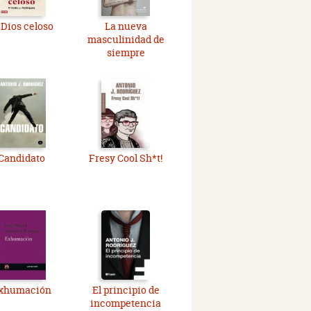
 Dios celoso
La nueva
masculinidad de
siempre
Candidato
Fresy Cool Sh*t!
xhumación
El principio de
incompetencia