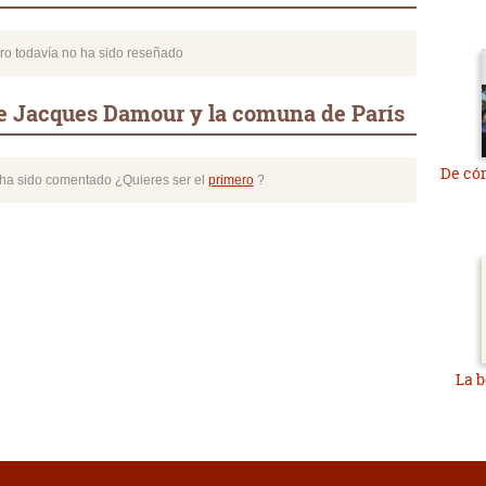
bro todavía no ha sido reseñado
e Jacques Damour y la comuna de París
De có
o ha sido comentado ¿Quieres ser el
primero
?
La 