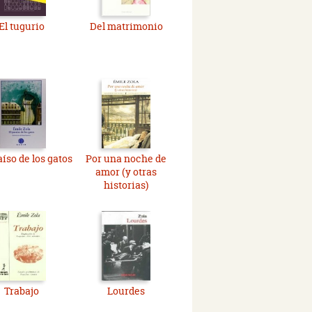
El tugurio
Del matrimonio
aíso de los gatos
Por una noche de
amor (y otras
historias)
Trabajo
Lourdes