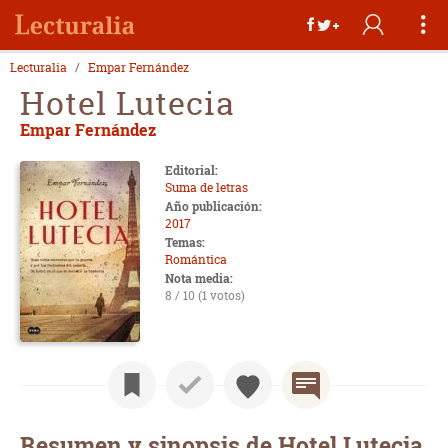
Lecturalia
Empar Fernández
Hotel Lutecia
Empar Fernández
Editorial:
Suma de letras
Año publicación:
2017
Temas:
Romántica
Nota media:
8 / 10 (1 votos)
Resumen y sinopsis de Hotel Lutecia