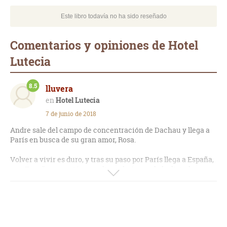
Este libro todavía no ha sido reseñado
Comentarios y opiniones de Hotel
Lutecia
8.5
lluvera
Hotel Lutecia
7 de junio de 2018
Andre sale del campo de concentración de Dachau y llega a
París en busca de su gran amor, Rosa.
Volver a vivir es duro, y tras su paso por París llega a España,
una España que está envuelta en la época de la dictadura.
Años después su hijo intenta reconstruir la historia familiar.
Esta parte es bastante breve, y a la vez es muy interesante.