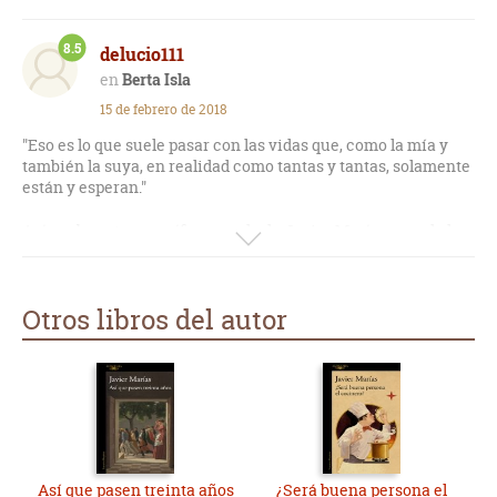
8.5
delucio111
Berta Isla
15 de febrero de 2018
"Eso es lo que suele pasar con las vidas que, como la mía y
también la suya, en realidad como tantas y tantas, solamente
están y esperan."
Así acaba esta magnífica novela de Javier Marías, uno de los
autores de referencia sin duda en el panorama de la
literatura española.
Otros libros del autor
Berta Isla y su padecimiento en su historia de amor y en su
vida al compartirla con su marido Tomás.
Un día la vida de Tomás cambia completamente al ser
víctima de un engaño para ser reclutado por los servicios
secretos británicos y por tanto la vida de Berta Isla también
lo hace, cambia y sufre y de que manera.
Me ha gustado mucho el libro, muy bueno.
Así que pasen treinta años
¿Será buena persona el