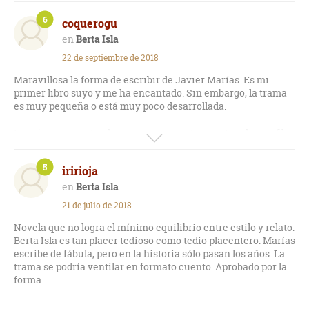
6
coquerogu
Berta Isla
22 de septiembre de 2018
Maravillosa la forma de escribir de Javier Marías. Es mi
primer libro suyo y me ha encantado. Sin embargo, la trama
es muy pequeña o está muy poco desarrollada.
Eso sí, me encantan los personajes protagonistas, dos perfiles
muy trabajados y definidos en sus pensamientos, con los que
se logra enganchar.
5
iririoja
En definitiva, gran estilo pero poca acción.
Berta Isla
21 de julio de 2018
Novela que no logra el mínimo equilibrio entre estilo y relato.
Berta Isla es tan placer tedioso como tedio placentero. Marías
escribe de fábula, pero en la historia sólo pasan los años. La
trama se podría ventilar en formato cuento. Aprobado por la
forma