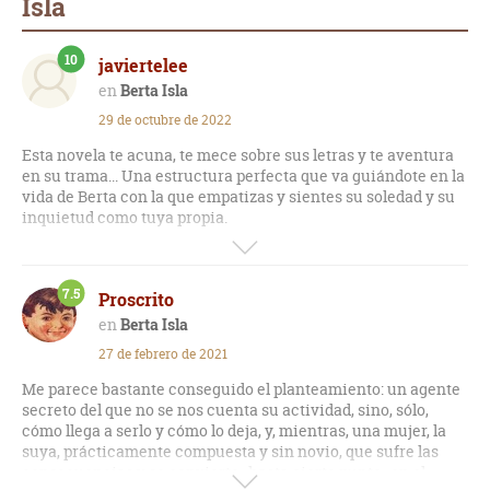
Isla
10
javiertelee
Berta Isla
29 de octubre de 2022
Esta novela te acuna, te mece sobre sus letras y te aventura
en su trama... Una estructura perfecta que va guiándote en la
vida de Berta con la que empatizas y sientes su soledad y su
inquietud como tuya propia.
Una novela que también enseña y muestra un mundo para
nada conocido sobre los servicios secretos y a la vez te hace
7.5
Proscrito
pensar y reflexionar sobre el significado de la identidad
propia.
Berta Isla
27 de febrero de 2021
Gracias Javier Marías por regalarnos esta joya.
Me parece bastante conseguido el planteamiento: un agente
secreto del que no se nos cuenta su actividad, sino, sólo,
cómo llega a serlo y cómo lo deja, y, mientras, una mujer, la
suya, prácticamente compuesta y sin novio, que sufre las
consecuencias y se convierte -hasta cierto punto- en el