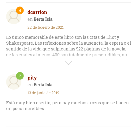
personaje central. También están magistralmente descritos
el resto de intervinientes, además con una sintaxis que, por
4
dcarrion
primera vez en Javier Marías, no me rechina (será porque ya
me voy adaptando a ella, ya que no creo que él se haya
Berta Isla
amoldado a mí). Pero, desde mi punto de vista, los sucesivos
22 de febrero de 2021
pasos con los que la narración avanza son demasiado lentos,
se recrea demasiado en la suerte, y el ritmo se hace moroso.
Lo único memorable de este libro son las citas de Eliot y
Shakespeare. Las reflexiones sobre la ausencia, la espera o el
sentido de la vida que salpican las 522 páginas de la novela,
de las cuales al menos 400 son totalmente prescindibles, no
aportan nada nuevo, como no aporta nada nuevo la trama,
demasiadas veces endeble, traída por los pelos.
Desesperantes las descripciones físicas o de vestuario de los
7
pity
personajes, totalmente innecesarias, y desesperante la
constante sucesión de frases encadenadas con la
Berta Isla
conjunción disyuntiva “o” para explicarnos cada situación o
13 de junio de 2019
pensamiento de cinco o diez formas diferentes en cada
ocasión, por si no ha quedado claro a la primera. Para remate,
Está muy bien escrito, pero hay muchos trozos que se hacen
en los últimos capítulos de la novela, el narrador o alguno de
un poco increíbles.
los personajes nos vuelve a contar lo ya narrado en la
primera parte del texto. Por si se nos hubiera olvidado lo que
acabamos de leer, imagino.