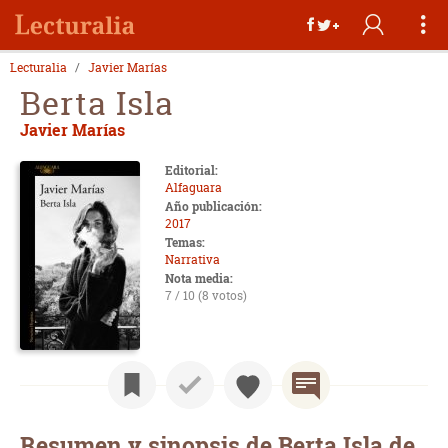
Lecturalia
Javier Marías
Berta Isla
Javier Marías
Editorial:
Alfaguara
Año publicación:
2017
Temas:
Narrativa
Nota media:
7 / 10 (8 votos)
Resumen y sinopsis de Berta Isla de