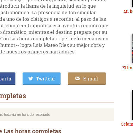
troducir la llama de la inquietud en lo que
Mi h
gastronómica. La presencia de tan singular
a uno de los clérigos a recordar, al paso de las
nal, como contrapunto a esa aventura común que
lo dramático, mientras el destino prepara por su
 Con Las horas completas --perfecto mecanismo
e humor-- logra Luis Mateo Díez su mejor obra y
de nuestros primeros narradores.
El li
artir
Twittear
E-mail
ompletas
bro todavía no ha sido reseñado
Celam
e Las horas completas