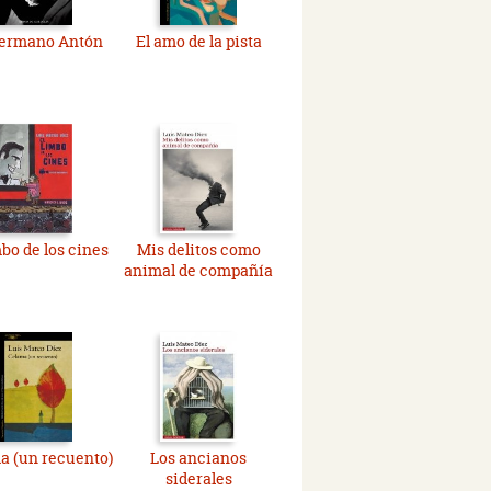
ermano Antón
El amo de la pista
mbo de los cines
Mis delitos como
animal de compañía
a (un recuento)
Los ancianos
siderales