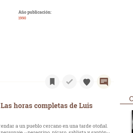
Año publicación:
1990
O
Las horas completas de Luis
endar a un pueblo cercano en una tarde otoñal.
personaje --peregrino, pícaro, sablista y santón--