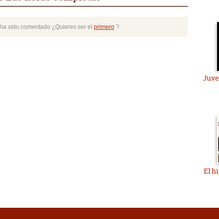
o ha sido comentado ¿Quieres ser el
primero
?
Juve
El hi