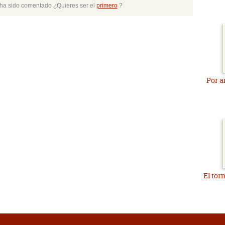
o ha sido comentado ¿Quieres ser el
primero
?
Por 
El tor