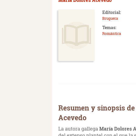
Editorial:
Bruguera
Temas:
Romántica
Resumen y sinopsis de 
Acevedo
La autora gallega
María Dolores 
del extenso plantel con el que la