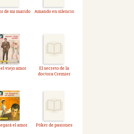
or de mi marido
Amando en silencio
el viejo amor
El secreto de la
doctora Cremier
legará el amor
Póker de pasiones