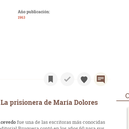
Año publicación:
1963
O
La prisionera de María Dolores
Acevedo
fue una de las escritoras más conocidas
 editorial Bruguera contó en los años 60 para sus