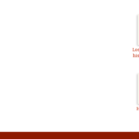
Los
his