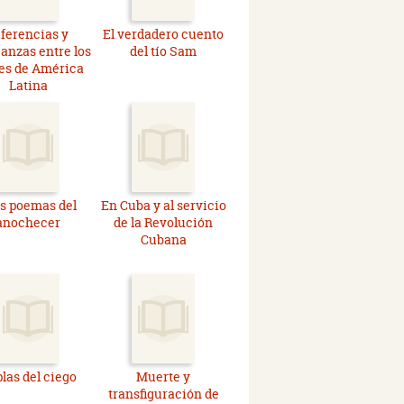
ferencias y
El verdadero cuento
anzas entre los
del tío Sam
es de América
Latina
s poemas del
En Cuba y al servicio
anochecer
de la Revolución
Cubana
las del ciego
Muerte y
transfiguración de