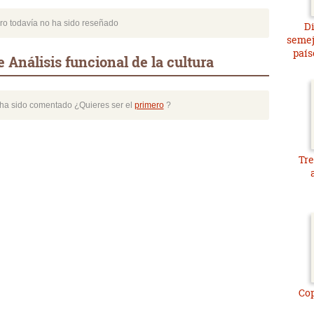
bro todavía no ha sido reseñado
Di
semej
país
 Análisis funcional de la cultura
o ha sido comentado ¿Quieres ser el
primero
?
Tre
Cop