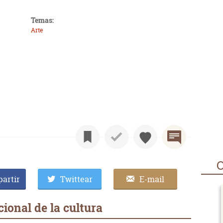
Temas:
Arte
O
artir
Twittear
E-mail
ional de la cultura