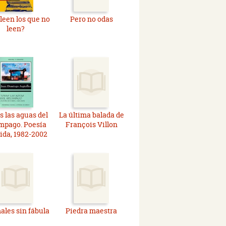
leen los que no
Pero no odas
leen?
s las aguas del
La última balada de
mpago. Poesía
François Villon
ida, 1982-2002
les sin fábula
Piedra maestra