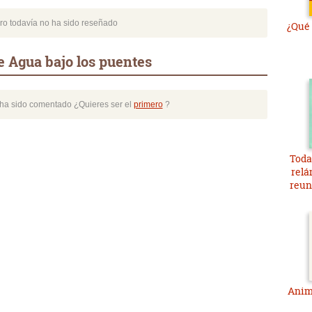
bro todavía no ha sido reseñado
¿Qué 
e Agua bajo los puentes
o ha sido comentado ¿Quieres ser el
primero
?
Toda
relá
reun
Anima