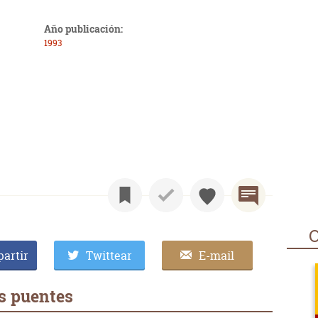
Año publicación:
1993
O
artir
Twittear
E-mail
s puentes