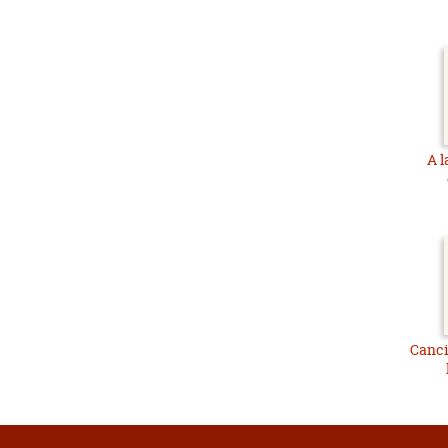
A l
Canci