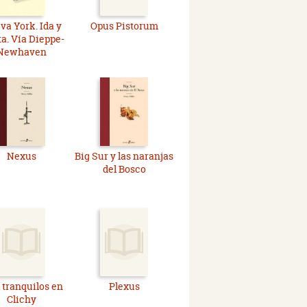
va York. Ida y
Opus Pistorum
ta. Vía Dieppe-
Newhaven
Nexus
Big Sur y las naranjas
del Bosco
 tranquilos en
Plexus
Clichy