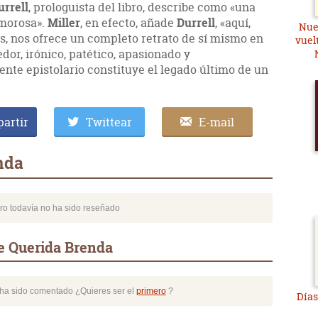
rrell
, prologuista del libro, describe como «una
amorosa».
Miller
, en efecto, añade
Durrell
, «aquí,
Nue
s, nos ofrece un completo retrato de sí mismo en
vuel
or, irónico, patético, apasionado y
sente epistolario constituye el legado último de un
artir
Twittear
E-mail
nda
bro todavía no ha sido reseñado
e Querida Brenda
o ha sido comentado ¿Quieres ser el
primero
?
Días