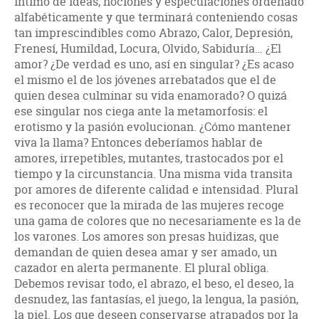
íntimo de ideas, nociones y especulaciones ordenado
alfabéticamente y que terminará conteniendo cosas
tan imprescindibles como Abrazo, Calor, Depresión,
Frenesí, Humildad, Locura, Olvido, Sabiduría… ¿El
amor? ¿De verdad es uno, así en singular? ¿Es acaso
el mismo el de los jóvenes arrebatados que el de
quien desea culminar su vida enamorado? O quizá
ese singular nos ciega ante la metamorfosis: el
erotismo y la pasión evolucionan. ¿Cómo mantener
viva la llama? Entonces deberíamos hablar de
amores, irrepetibles, mutantes, trastocados por el
tiempo y la circunstancia. Una misma vida transita
por amores de diferente calidad e intensidad. Plural
es reconocer que la mirada de las mujeres recoge
una gama de colores que no necesariamente es la de
los varones. Los amores son presas huidizas, que
demandan de quien desea amar y ser amado, un
cazador en alerta permanente. El plural obliga.
Debemos revisar todo, el abrazo, el beso, el deseo, la
desnudez, las fantasías, el juego, la lengua, la pasión,
la piel. Los que deseen conservarse atrapados por la