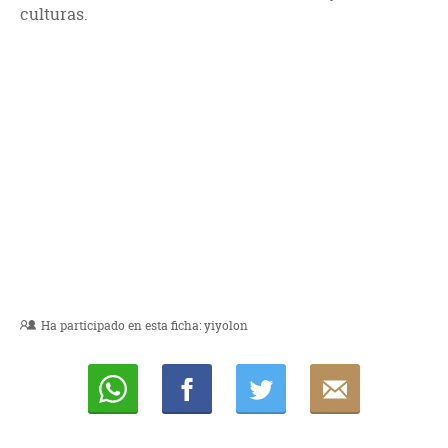
culturas.
Ha participado en esta ficha:
yiyolon
Whatsapp
Compartir
Twittear
E-
mail