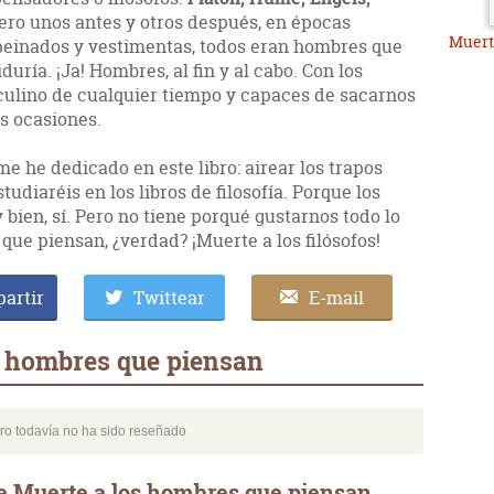
! Pero unos antes y otros después, en épocas
Muert
, peinados y vestimentas, todos eran hombres que
uría. ¡Ja! Hombres, al fin y al cabo. Con los
ulino de cualquier tiempo y capaces de sacarnos
s ocasiones.
me he dedicado en este libro: airear los trapos
tudiaréis en los libros de filosofía. Porque los
 bien, sí. Pero no tiene porqué gustarnos todo lo
ue piensan, ¿verdad? ¡Muerte a los filósofos!
artir
Twittear
E-mail
s hombres que piensan
bro todavía no ha sido reseñado
e Muerte a los hombres que piensan