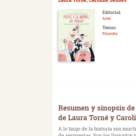
Editorial:
Ariel
Temas:
Filosofía
Resumen y sinopsis de
de Laura Torné y Carol
A lo largo de la historia son muc
de respuestas. Son los llamados p