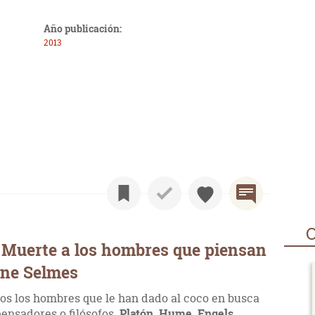
Año publicación:
2013
O
 Muerte a los hombres que piensan
ine Selmes
hos los hombres que le han dado al coco en busca
ensadores o filósofos.
Platón, Hume, Engels,