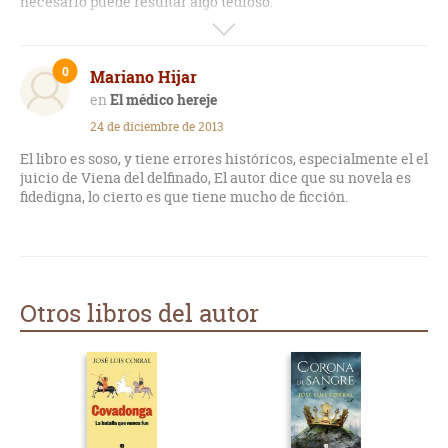
necesario puede resultar algo tedioso.
Muy bien escrita con gran riqueza léxica que alguna vez me
obligó a tirar de diccionario.
0
Mariano Hijar
Recomendables para los amantes de la novela histórica.
El médico hereje
24 de diciembre de 2013
El libro es soso, y tiene errores históricos, especialmente el el
juicio de Viena del delfinado, El autor dice que su novela es
fidedigna, lo cierto es que tiene mucho de ficción.
Otros libros del autor