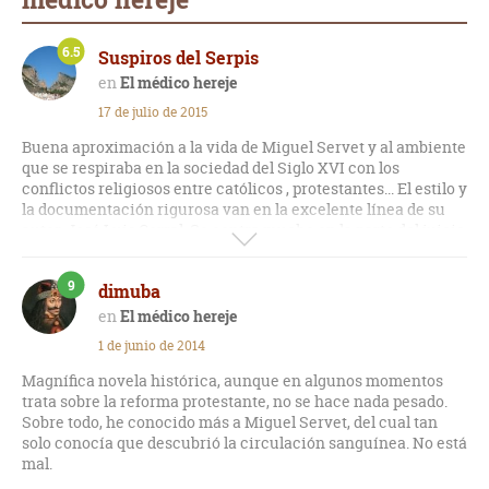
6.5
Suspiros del Serpis
El médico hereje
17 de julio de 2015
Buena aproximación a la vida de Miguel Servet y al ambiente
que se respiraba en la sociedad del Siglo XVI con los
conflictos religiosos entre católicos , protestantes... El estilo y
la documentación rigurosa van en la excelente línea de su
autor, José Luis Corral. Se centra mucho en la parte del juicio
contra Servet y sus discusiones teológicas con Calvino y
quizás adolece de algo más de acción o de alguna historia
9
dimuba
paralela que pudiera darle mayor atractivo a la novela. Pero
en general, buena novela de este gran autor
El médico hereje
1 de junio de 2014
Magnífica novela histórica, aunque en algunos momentos
trata sobre la reforma protestante, no se hace nada pesado.
Sobre todo, he conocido más a Miguel Servet, del cual tan
solo conocía que descubrió la circulación sanguínea. No está
mal.