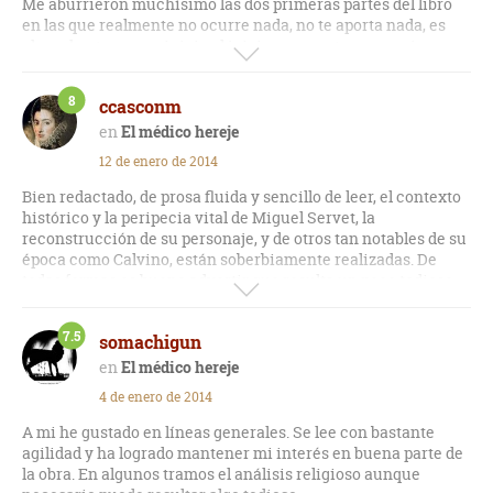
Me aburrieron muchísimo las dos primeras partes del libro
en las que realmente no ocurre nada, no te aporta nada, es
plano, hasta que se inicia el juicio, pues entonces mejora un
poco, conoces algo de sus disputas con Calvino y entras algo
en la persona y personalidad de Servet, en sus ideas.
8
ccasconm
En general me ha parecido muy pobre.
El médico hereje
12 de enero de 2014
Bien redactado, de prosa fluida y sencillo de leer, el contexto
histórico y la peripecia vital de Miguel Servet, la
reconstrucción de su personaje, y de otros tan notables de su
época como Calvino, están soberbiamente realizadas. De
todas formas es bueno advertir que resulta un poco tedioso
cuando los personajes tratan de asuntos teológicos, cuestión
que no se puede eludir en una Europa dominada por los
7.5
somachigun
conflictos religiosos y teniendo en cuenta que fue
precisamente ese tema el que provocó la narración que Jose
El médico hereje
Luis Corral nos propone con esta novela.
4 de enero de 2014
A mi he gustado en líneas generales. Se lee con bastante
agilidad y ha logrado mantener mi interés en buena parte de
la obra. En algunos tramos el análisis religioso aunque