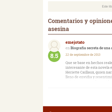
Este li
Comentarios y opinione
asesina
emejotato
Biografía secreta de una
8.5
22 de septiembre de 2013
Que se base en hechos reale
interesante de esta novela 
Heriette Caillaux, quien na
lleno de envidia y resentimi
prácticamente toda su vida 