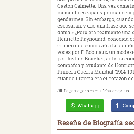
Gaston Calmette. Una vez cometid
momento escapar y permaneció jun
gendarmes. Sin embargo, cuando e
esposaran, y dijo una frase que se
dama!».¿Pero era realmente una d
Henriette Raynouard, conocida c
crimen que conmovió a la opinión 
voces por F. Robinaux, un modesto
por Justine Boucher, antigua com
compañía y ayudante de Henriette. 
Primera Guerra Mundial (1914-1918
cuando Francia era el corazón de 
Ha participado en esta ficha:
emejotato
Whatsapp
Comp
Reseña de Biografía se