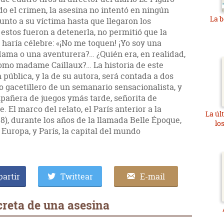
o el crimen, la asesina no intentó en ningún
La b
to a su víctima hasta que llegaron los
stos fueron a detenerla, no permitió que la
 haría célebre: «¡No me toquen! ¡Yo soy una
ama o una aventurera?… ¿Quién era, en realidad,
omo madame Caillaux?… La historia de este
pública, y la de su autora, será contada a dos
 gacetillero de un semanario sensacionalista, y
pañera de juegos ymás tarde, señorita de
El marco del relato, el París anterior a la
La úl
), durante los años de la llamada Belle Époque,
lo
Europa, y París, la capital del mundo
artir
Twittear
E-mail
creta de una asesina