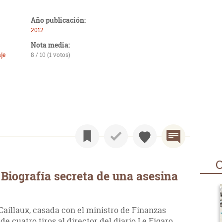
Año publicación:
2012
Nota media:
je
8 / 10 (1 votos)
O
Biografía secreta de una asesina
 Caillaux, casada con el ministro de Finanzas
e cuatro tiros al director del diario Le Figaro