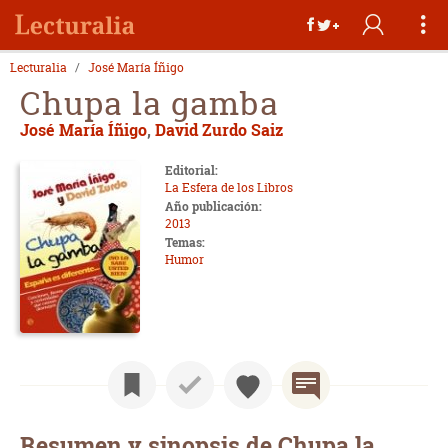
Lecturalia
José María Íñigo
Chupa la gamba
José María Íñigo
,
David Zurdo Saiz
Editorial:
La Esfera de los Libros
Año publicación:
2013
Temas:
Humor
Resumen y sinopsis de Chupa la