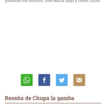
plantean sus autores, José María Íñigo y David Zurdo.
Whatsapp
Compartir
Twittear
E-
mail
Reseña de Chupa la gamba