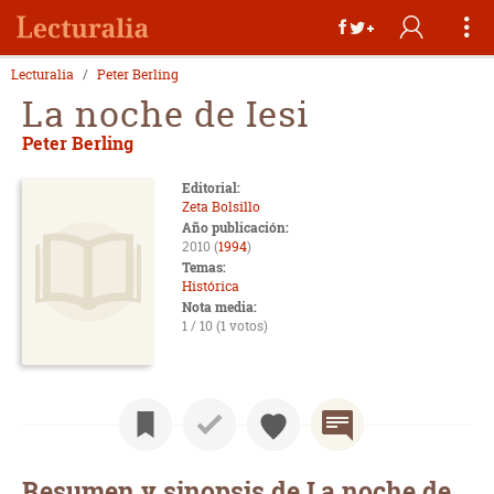
Lecturalia
Peter Berling
La noche de Iesi
Peter Berling
Editorial:
Zeta Bolsillo
Año publicación:
2010 (
1994
)
Temas:
Histórica
Nota media:
1 / 10 (1 votos)
Resumen y sinopsis de La noche de