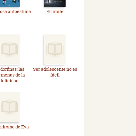
osa autoestima
El límite
dorfinas: las
Ser adolescente no es
rmonas de la
fácil
felicidad
índrome de Eva