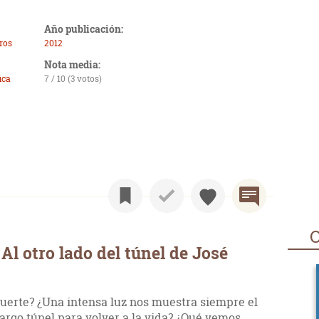
Año publicación:
bros
2012
Nota media:
ica
7 / 10 (3 votos)
O
l otro lado del túnel de José
uerte? ¿Una intensa luz nos muestra siempre el
rgo túnel para volver a la vida? ¿Qué vemos