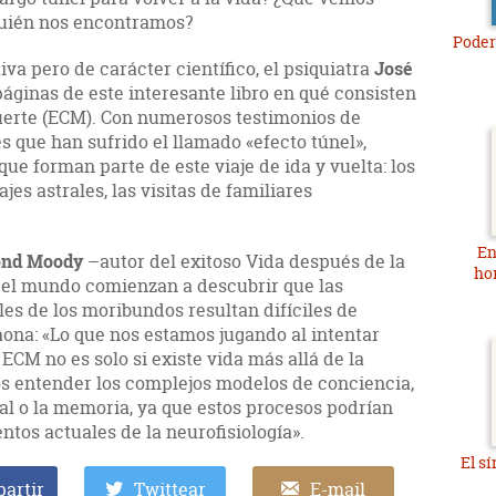
quién nos encontramos?
Poder
a pero de carácter científico, el psiquiatra
José
páginas de este interesante libro en qué consisten
uerte (ECM). Con numerosos testimonios de
 que han sufrido el llamado «efecto túnel»,
ue forman parte de este viaje de ida y vuelta: los
ajes astrales, las visitas de familiares
En
nd Moody
–autor del exitoso Vida después de la
ho
o el mundo comienzan a descubrir que las
es de los moribundos resultan difíciles de
Gaona: «Lo que nos estamos jugando al intentar
CM no es solo si existe vida más allá de la
s entender los complejos modelos de conciencia,
al o la memoria, ya que estos procesos podrían
ntos actuales de la neurofisiología».
El s
artir
Twittear
E-mail