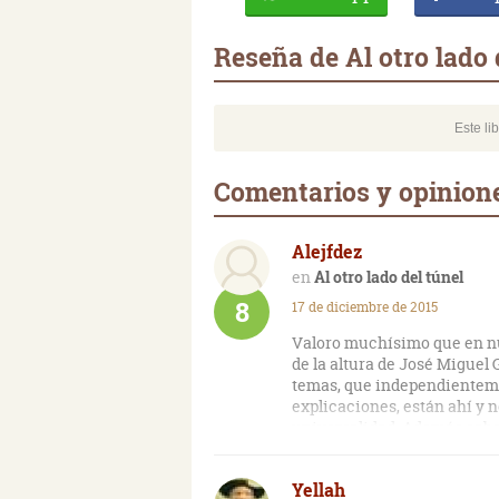
Reseña de Al otro lado 
Este li
Comentarios y opiniones
Alejfdez
Al otro lado del túnel
8
17 de diciembre de 2015
Valoro muchísimo que en nue
de la altura de José Miguel 
temas, que independientemen
explicaciones, están ahí y 
universalidad. Además cabe 
tipo de lectores. Muy recom
Yellah