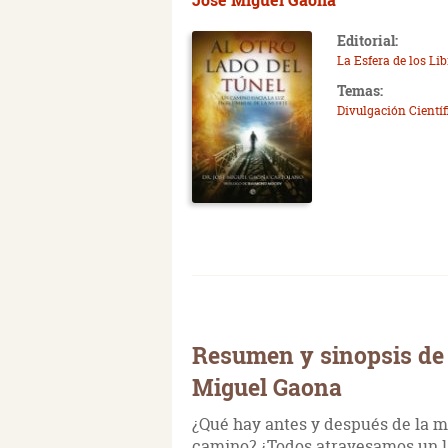
Editorial:
La Esfera de los Li
Temas:
Divulgación Científ
Resumen y sinopsis de A
Miguel Gaona
¿Qué hay antes y después de la m
camino? ¿Todos atravesamos un la