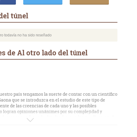
del túnel
bro todavía no ha sido reseñado
 de Al otro lado del túnel
stro país tengamos la suerte de contar con un científico
Gaona que se introduzca en el estudio de este tipo de
te de las creencias de cada uno y las posibles
no logran opiniones unánimes por su complejidad y
destacar sus dotes de divulgador, con las que llega a todo
endable a quién le interese el tema.