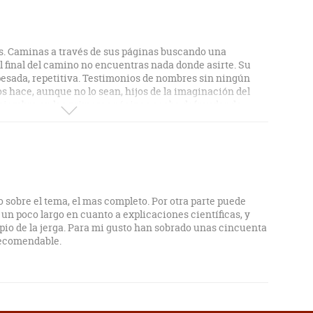
. Caminas a través de sus páginas buscando una
al final del camino no encuentras nada donde asirte. Su
pesada, repetitiva. Testimonios de nombres sin ningún
os hace, aunque no lo sean, hijos de la imaginación del
e siembra en las primeras páginas acaba defraudando.
do sobre el tema, el mas completo. Por otra parte puede
un poco largo en cuanto a explicaciones científicas, y
pio de la jerga. Para mi gusto han sobrado unas cincuenta
recomendable.