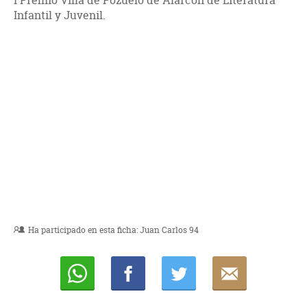
I Premio Villa de Pozuelo de Alarcón de Literatura
Infantil y Juvenil.
Ha participado en esta ficha:
Juan Carlos 94
Whatsapp
Compartir
Twittear
E-