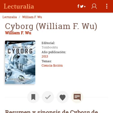
Lecturalia
William F. Wu
Cyborg (William F. Wu)
William F. Wu
Editorial:
Tombooktu
Año publicación:
2013
Temas:
Ciencia ficción
Resumen y sinopsis de Cyborg de