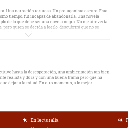
a. Una narración tortuosa. Un protagonista oscuro. Esta
mismo tiempo, fui incapaz de abandonarla. Una novela
mplo de lo que debe ser una novela negra. No me atrevería
, pero quien se decida a leerlo, descubrirá que no se
 antes (si no se ha acercado al autor antes), pero sobre
e.
titivo hasta la desesperación, una ambientación tan bien
te realista y dura y con una buena trama pero que ha
ue dejar a la mitad. En otro momento, a lo mejor...
En lecturalia