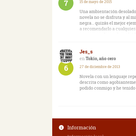
7
15 de mayo de 2015
Una ambientación desolador
novela no se disfruta y al 
negra... quizás el mejor eje
a recomendarlo a cualquiera
parece a nada que haya leído
todo, no lo dejará indiferent
Jes_s
Tokio, año cero
6
27 de diciembre de 2013
Novela con un lenguaje repe
descrita como agobiantemen
podido conmigo y he tenido q
Información