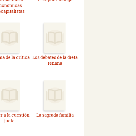
conómicas
ecapitalistas
ma de la crítica
Los debates de la dieta
renana
r a la cuestión
La sagrada familia
judía