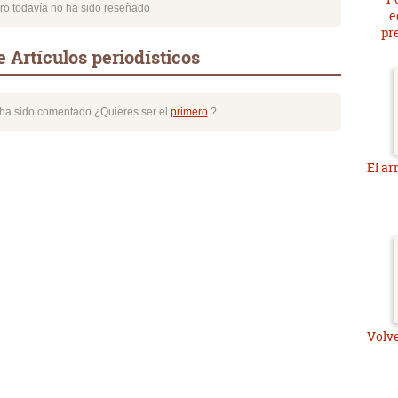
bro todavía no ha sido reseñado
e
pr
 Artículos periodísticos
o ha sido comentado ¿Quieres ser el
primero
?
El ar
Volve