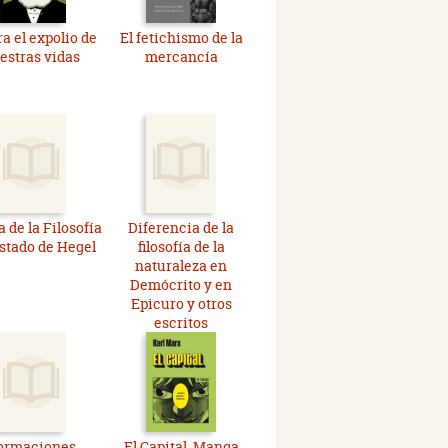
a el expolio de
El fetichismo de la
estras vidas
mercancía
a de la Filosofía
Diferencia de la
Estado de Hegel
filosofía de la
naturaleza en
Demócrito y en
Epicuro y otros
escritos
ormaciones
El Capital. Manga