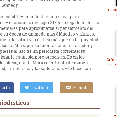
F. Kennedy
Contr
nu
rx
constituyen un testimonio clave para
co y económico del siglo XIX y su legado histórico.
amentales para aproximarse al pensamiento del
 de su época de un modo más didáctico y rítmico,
icia, la sátira y la crítica más que en la gravedad
culos de Marx, por su talento como historiador y
iezas al uso de un periodista corriente: su
ionaria están siempre presentes. Es en los
Crític
filosóficos, donde Marx se enfrenta de manera
del 
ad, la violencia y la explotación, y lo hace con
artir
Twittear
E-mail
riodísticos
F