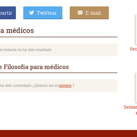
artir
Twittear
E-mail
ra médicos
Ser
bro todavía no ha sido reseñado
 Filosofía para médicos
o ha sido comentado ¿Quieres ser el
primero
?
Semant