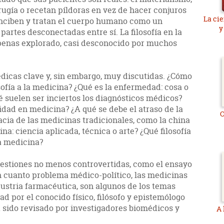
rugía o recetan píldoras en vez de hacer conjuros
La cie
onciben y tratan el cuerpo humano como un
y
artes desconectadas entre sí. La filosofía en la
apenas explorado, casi desconocido por muchos
édicas clave y, sin embargo, muy discutidas. ¿Cómo
sofía a la medicina? ¿Qué es la enfermedad: cosa o
ué suelen ser inciertos los diagnósticos médicos?
idad en medicina? ¿A qué se debe el atraso de la
O
acia de las medicinas tradicionales, como la china
na: ciencia aplicada, técnica o arte? ¿Qué filosofía
la medicina?
cuestiones no menos controvertidas, como el ensayo
en cuanto problema médico-político, las medicinas
ndustria farmacéutica, son algunos de los temas
d por el conocido físico, filósofo y epistemólogo
a sido revisado por investigadores biomédicos y
A 