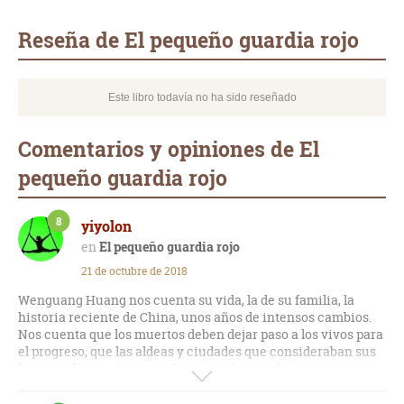
Whatsapp
Compartir
Twittear
E-
mail
Reseña de El pequeño guardia rojo
Este libro todavía no ha sido reseñado
Comentarios y opiniones de El
pequeño guardia rojo
8
yiyolon
El pequeño guardia rojo
21 de octubre de 2018
Wenguang Huang nos cuenta su vida, la de su familia, la
historia reciente de China, unos años de intensos cambios.
Nos cuenta que los muertos deben dejar paso a los vivos para
el progreso, que las aldeas y ciudades que consideraban sus
hogares de antaño se estaban transformando y ya apenas se
las reconocía. Las excavadoras pasaban por encima de los
familiares cementerios ancestrales. El autor nos habla desde