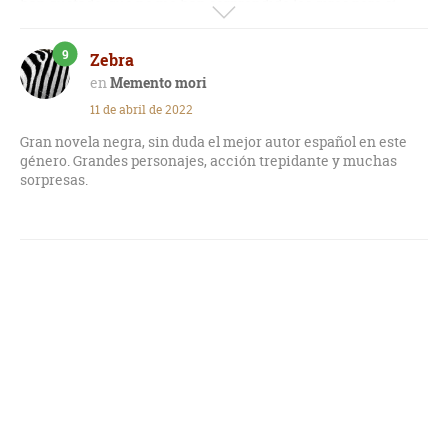
han gustado, que no me han sorprendido los giros pero sí
Muchísima pereza seguir con la trilogía.
cómo los ha resuelto el autor, y que me ha dejado con ganas
de más. Es una novela entretenida.
9
No lo recomiendo.
Zebra
Memento mori
11 de abril de 2022
Gran novela negra, sin duda el mejor autor español en este
género. Grandes personajes, acción trepidante y muchas
sorpresas.