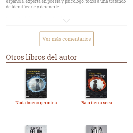
española, experta en poesía y psicólogo, todos a una tratando
de identificarle y detenerle.
Después de leer al maestro del género según mi opinión,
Lemaitre, a esta novela le falta algo, pero se pasa un rato
entretenido con su lectura y se lee con facilidad.
Ver más comentarios
Otros libros del autor
Nada bueno germina
Bajo tierra seca