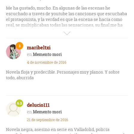
Me ha gustado, mucho. En algunas de las escenas he
escuchado a través de youtube las canciones que escuchaba
el protagonista, y la verdad es que la escena se hacía como
real, se multiplicaban todas las sensaciones, su final me ha
resultado un poco raro, bastante raro, no lo he entendí muy
bien, algo precipitado y sin dejarte ver qué pasa en
realidad...espero que con el segundo se aclare. Un
3
maribeltxi
descubrimiento.
Memento mori
4 de noviembre de 2016
Novela floja y predecible. Personajes muy planos. Y sobre
todo, aburrida
6.5
delucio111
Memento mori
21 de septiembre de 2016
Novela negra, asesino en serie en Valladolid, policía