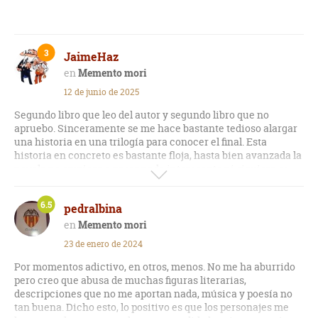
3
JaimeHaz
Memento mori
12 de junio de 2025
Segundo libro que leo del autor y segundo libro que no
apruebo. Sinceramente se me hace bastante tedioso alargar
una historia en una trilogía para conocer el final. Esta
historia en concreto es bastante floja, hasta bien avanzada la
novela no empieza a pasar nada interesante ni siquiera se
hacen pesquisas para indagar nada sobre el asesino. La
referencia a la música, canciones, etc., se hace
6.5
pedralbina
espectacularmente aburrido y cansino. Hay diálogos
totalmente surrealistas e inverosímiles (sobre todo entre
Memento mori
Ramiro y Carapocha) y la historia mejora hacia el final pero
23 de enero de 2024
sin mucha expectativa.
Por momentos adictivo, en otros, menos. No me ha aburrido
En lo personal, el final es horrendo, la peor forma posible que
pero creo que abusa de muchas figuras literarias,
ha tenido el escritor de cerrar una primera parte de la
descripciones que no me aportan nada, música y poesía no
historia.
tan buena. Dicho esto, lo positivo es que los personajes me