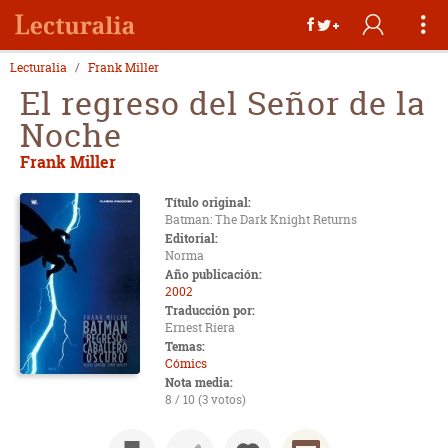
Lecturalia
Frank Miller
El regreso del Señor de la
Noche
Frank Miller
Título original:
Batman: The Dark Knight Returns
Editorial:
Norma
Año publicación:
2002
Traducción por:
Ernest Riera
Temas:
Cómics
Nota media:
8 / 10 (3 votos)