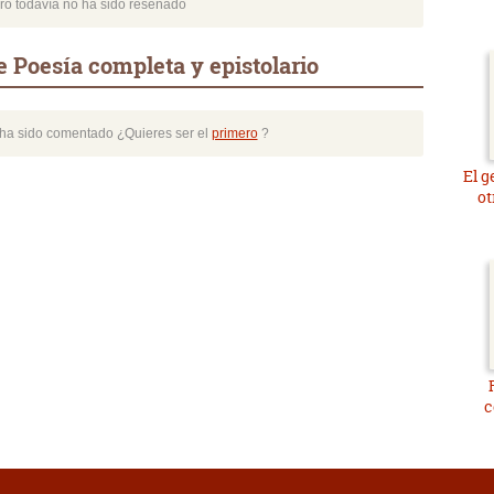
bro todavía no ha sido reseñado
 Poesía completa y epistolario
o ha sido comentado ¿Quieres ser el
primero
?
El g
ot
c