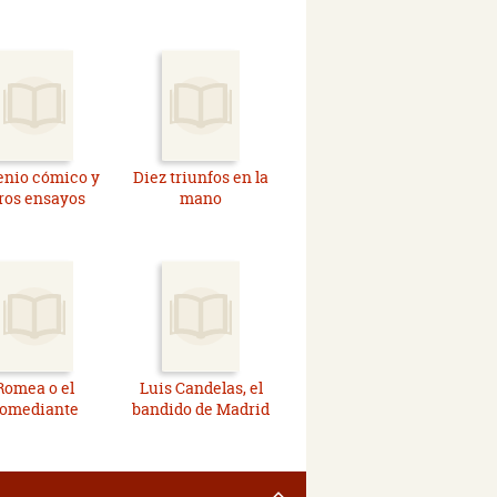
enio cómico y
Diez triunfos en la
ros ensayos
mano
Romea o el
Luis Candelas, el
omediante
bandido de Madrid