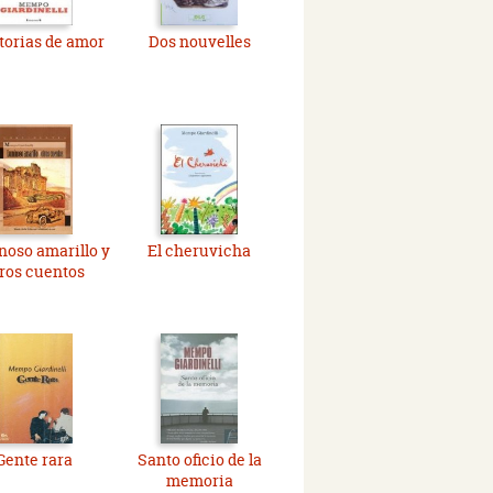
storias de amor
Dos nouvelles
oso amarillo y
El cheruvicha
ros cuentos
Gente rara
Santo oficio de la
memoria