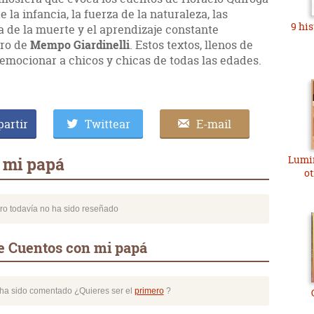
la infancia, la fuerza de la naturaleza, las
9 hi
a de la muerte y el aprendizaje constante
bro de
Mempo Giardinelli
. Estos textos, llenos de
n emocionar a chicos y chicas de todas las edades.
artir
Twittear
E-mail
Lumin
 mi papá
ot
bro todavía no ha sido reseñado
e Cuentos con mi papá
o ha sido comentado ¿Quieres ser el
primero
?