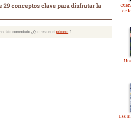
 29 conceptos clave para disfrutar la
Cuent
de f
o ha sido comentado ¿Quieres ser el
primero
?
Una
Las S