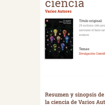
ciencia
Varios Autores
Título original:
29 notions-clés po
savourer et faire sa
science
Temas:
Divulgación Científ
Resumen y sinopsis de 
la ciencia de Varios Au