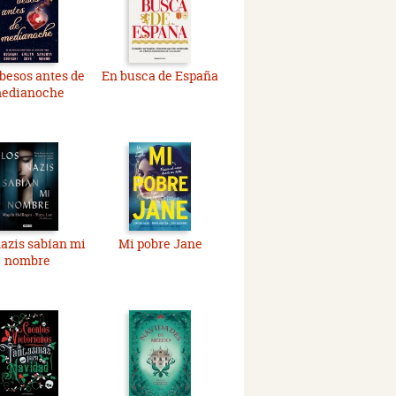
 besos antes de
En busca de España
edianoche
azis sabían mi
Mi pobre Jane
nombre