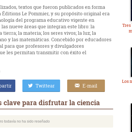
lizados, textos que fueron publicados en forma
a Éditions Le Pommier, y su propósito original era
cnología del programa educativo vigente en
Tres
las nueve áreas que integran este libro: la
m
tierra; la materia; los seres vivos; la luz; la
umano y las matemáticas. Concebido por educadores
ual para que profesores y divulgadores
 les permitan transmitir con éxito el
s
Los n
artir
Twittear
E-mail
clave para disfrutar la ciencia
bro todavía no ha sido reseñado