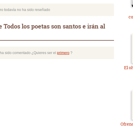
bro todavía no ha sido reseñado
c
 Todos los poetas son santos e irán al
o ha sido comentado ¿Quieres ser el
primero
?
El o
Ofrend