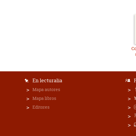
Co
En lecturalia
Mapa autores
Mapa libros
Editores