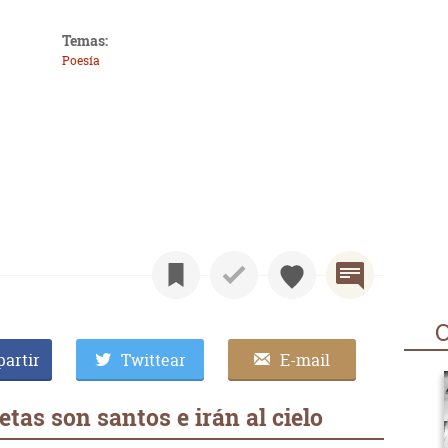
Temas:
Poesía
O
artir
Twittear
E-mail
tas son santos e irán al cielo