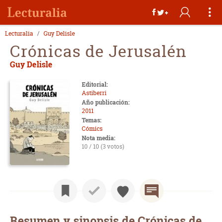
Lecturalia
Guy Delisle
Crónicas de Jerusalén
Guy Delisle
Editorial:
Astiberri
Año publicación:
2011
Temas:
Cómics
Nota media:
10 / 10 (3 votos)
Resumen y sinopsis de Crónicas de