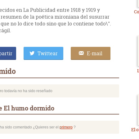
ecidos en La Publicidad entre 1918 y 1919 y
Co
s resumen de la poética mironiana del susurrar
que no lo dice todo sino que lo contiene todo\".
ágil.
artir
Twittear
E-mail
rmido
bro todavía no ha sido reseñado
de El humo dormido
o ha sido comentado ¿Quieres ser el
primero
?
El 