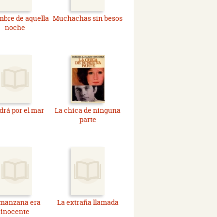
mbre de aquella
Muchachas sin besos
noche
rá por el mar
La chica de ninguna
parte
 manzana era
La extraña llamada
inocente