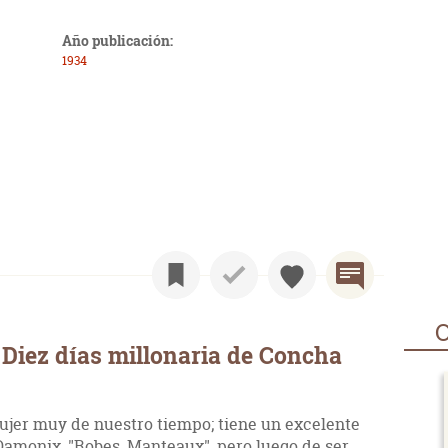
Año publicación:
1934
O
Diez días millonaria de Concha
mujer muy de nuestro tiempo; tiene un excelente
amonix, "Robes, Manteaux", pero luego de ser