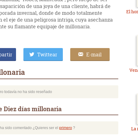
saparición de una joya de una cliente, habrá de
El ho
mporada invernal, donde de modo totalmente
n el eje de una peligrosa intriga, cuya asechanza
nte su flamante equipaje de millonaria.
artir
Twittear
E-mail
Vend
llonaria
bro todavía no ha sido reseñado
 Diez días millonaria
o ha sido comentado ¿Quieres ser el
primero
?
La