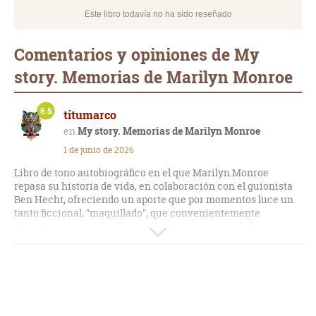
Este libro todavía no ha sido reseñado
Comentarios y opiniones de My
story. Memorias de Marilyn Monroe
6.5
titumarco
My story. Memorias de Marilyn Monroe
1 de junio de 2026
Libro de tono autobiográfico en el que Marilyn Monroe
repasa su historia de vida, en colaboración con el guionista
Ben Hecht, ofreciendo un aporte que por momentos luce un
tanto ficcional, "maquillado", que convenientemente
desvirtúa algunos hechos y silencia ciertas verdades que se
pueden contrastar con otras biografías de la actriz,
entendiendo así el misterio de una personalidad con un
criterio selectivo y de barreras intrincadas en su interior,
productos de experiencias traumáticas con las que tuvo que
lidiar en su vida privada y profesional durante mucho
tiempo.