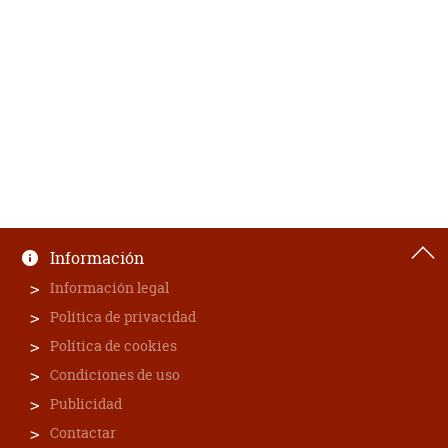
En una personalidad tan contrastante como la de Marilyn, los
hechos narrados adquieren un tono donde la veracidad se
torna claroscura, con Norma Jeane biografiando a Marilyn
Monroe y viceversa, en una relación narrativa donde la
protagonista retoca, juega y esconde su verdad, deja a la
imaginación muchos episodios y formaliza otros tantos. Una
muestra más de ese mundo aparente y cambiante de la
aclamada estrella.
Obra póstuma acompañada de unas buenas ilustraciones,
que complementan una historia personal compleja y
llamativa, un producto de su tiempo que sigue sorprendiendo
por su vigencia y proyección en la cultura popular.
Información
Información legal
Política de privacidad
Política de cookies
Condiciones de uso
Publicidad
Contactar