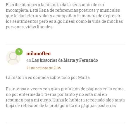
compilación de relatos que tienen como protagonista a este
Escribe bien pero la historia da la sensación de ser
par de individuos. Se supone que Marta y Fernando están
incompleta. Está llena de referencias poéticas y musicales
casados. Son una pareja joven en algún punto de la España de
que le dan cierto valor y acompañan la manera de expresar
los años 70 u 80. Pero sinceramente no me lo creo. Y es que
los sentimientos pero es algo lineal; como la vida de muchas
además de ir a cenar y follar no hacen nada más juntos.
personas, vidas lineales.
Parecen más bien compañeros de piso con derecho a roce
que otra cosa. Y entremedias, asistimos a un muestrario de
discursos pedantes, cuentos delirantes y situaciones
profundamente estúpidas. Así que cuando terminas esta
7
lectura no puedes dejar de sentirte aliviado. Y es que el final
milanoffeo
es igual que el principio, absurdo, abierto y abrupto.
Las historias de Marta y Fernando
25 de octubre de 2015
En suma, Las historias de Marta y Fernando es una lectura
aburrida que muestra un tipo de relación irritante y estúpida
La historia es contada sobre todo por Marta.
que hay que evitar emular. Y es que el tándem pija guapa e
intelectual fracasado está pasado de moda. Mi consejo es que
Es intensa a veces con gran profusión de páginas en la cama,
evitéis esta novela como si de la Peste se tratara. Da igual
no por enfermedad, tierna por tanto y no está mal en
cuál sea la historia de Marta y Fernando que te cuenten.
resumen para mi gusto. Quizá le hubiera recortado algo tanta
Seguro que te aburre tanto que consigue dormirte.
hoja de reflexión de la protagonista en páginas postreras