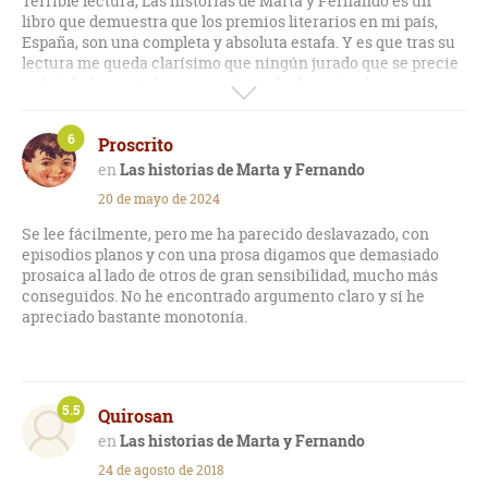
Terrible lectura, Las historias de Marta y Fernando es un
libro que demuestra que los premios literarios en mi país,
España, son una completa y absoluta estafa. Y es que tras su
lectura me queda clarísimo que ningún jurado que se precie
podría haber votado por semejante bodrio si no hay
recompensa de algún tipo.
6
Proscrito
Es decepcionante ver cómo un buen escritor como Gustavo
Martín Garzo ha logrado escribir un libro tan penoso como
Las historias de Marta y Fernando
este. Y es que pocas veces he leído una obra tan pesada pero
20 de mayo de 2024
tan bien escrita. El estilo de escritura de Garzo es sencillo,
profundo y con una ejecución aceptable que se apoya en una
Se lee fácilmente, pero me ha parecido deslavazado, con
prosa lenta, pesada, en extremo artificiosa y con un
episodios planos y con una prosa digamos que demasiado
desarrollo que deja mucho que desear, un lenguaje funcional
prosaica al lado de otros de gran sensibilidad, mucho más
con algún lirismo exagerado que acentúa la pedantería de la
conseguidos. No he encontrado argumento claro y sí he
obra y unas descripciones muy mejorables en su mayoría.
apreciado bastante monotonía.
Pero caso aparte son los personajes. La pareja protagonista,
Marta y Fernando, son un ejemplo de construcción nefasta
de personajes. Salvo los nombres no conoces prácticamente
nada de ellos. No comprendes sus acciones, y llegado un
5.5
Quirosan
momento, no te preocupa lo más mínimo conocerlos.
Las historias de Marta y Fernando
Vamos a empezar dejando claro algo. Las historias de Marta y
24 de agosto de 2018
Fernando no es una novela al uso, sino más bien una