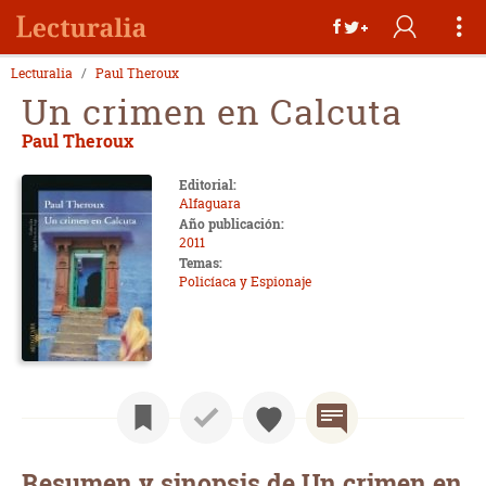
Lecturalia
Paul Theroux
Un crimen en Calcuta
Paul Theroux
Editorial:
Alfaguara
Año publicación:
2011
Temas:
Policíaca y Espionaje
Resumen y sinopsis de Un crimen en