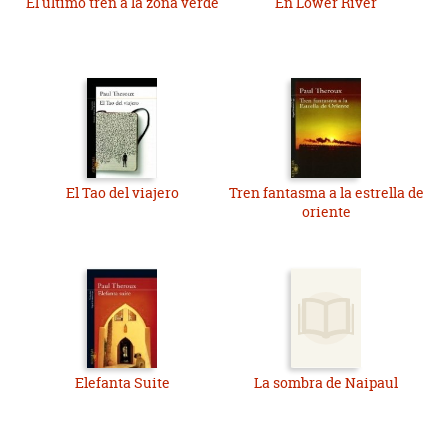
El último tren a la zona verde
En Lower River
El Tao del viajero
Tren fantasma a la estrella de
oriente
Elefanta Suite
La sombra de Naipaul