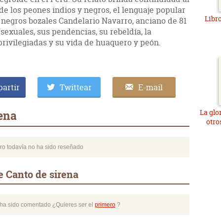
 de los peones indios y negros, el lenguaje popular
Libro
 negros bozales Candelario Navarro, anciano de 81
exuales, sus pendencias, su rebeldía, la
 privilegiadas y su vida de huaquero y peón.
artir
Twittear
E-mail
La glo
ena
otro
bro todavía no ha sido reseñado
e Canto de sirena
o ha sido comentado ¿Quieres ser el
primero
?