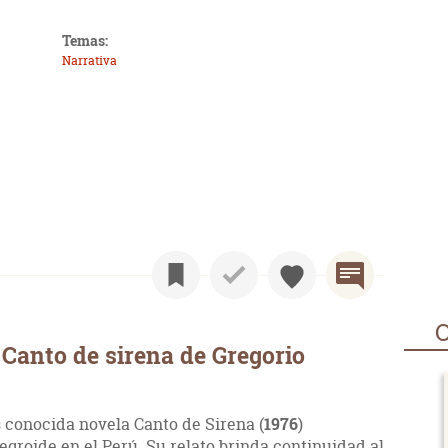
Temas:
Narrativa
O
Canto de sirena de Gregorio
 conocida novela Canto de Sirena (
1976
)
egroide en el Perú. Su relato brinda continuidad al