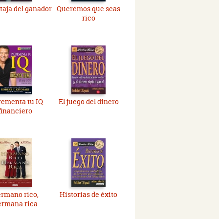
taja del ganador
Queremos que seas
rico
rementa tu IQ
El juego del dinero
financiero
rmano rico,
Historias de éxito
ermana rica