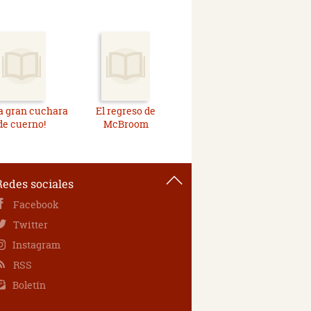
la gran cuchara
El regreso de
de cuerno!
McBroom
Redes sociales
Facebook
Twitter
Instagram
RSS
Boletín