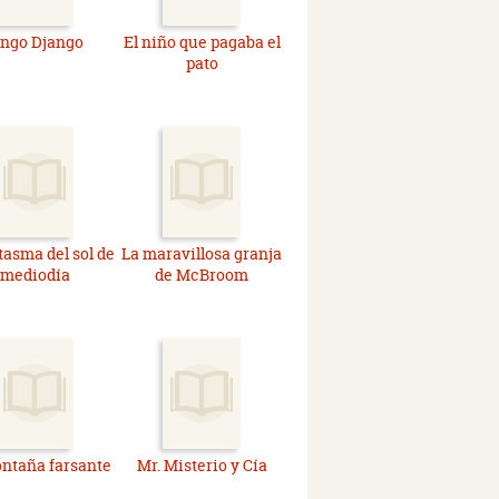
ingo Django
El niño que pagaba el
pato
tasma del sol de
La maravillosa granja
mediodía
de McBroom
ntaña farsante
Mr. Misterio y Cía