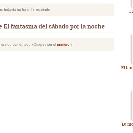
bro todavía no ha sido reseñado
J
 El fantasma del sábado por la noche
o ha sido comentado ¿Quieres ser el
primero
?
El fan
La mo