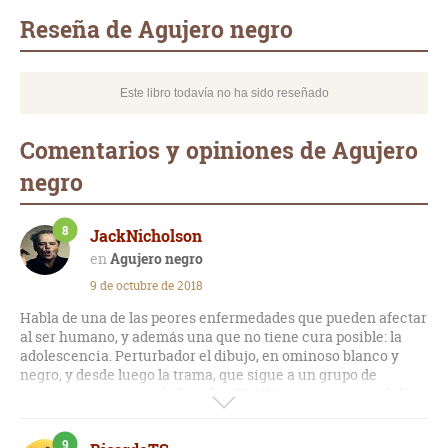
mail
Reseña de Agujero negro
Este libro todavía no ha sido reseñado
Comentarios y opiniones de Agujero
negro
8
JackNicholson
Agujero negro
9 de octubre de 2018
Habla de una de las peores enfermedades que pueden afectar
al ser humano, y además una que no tiene cura posible: la
adolescencia. Perturbador el dibujo, en ominoso blanco y
negro, y desde luego la trama, que sigue a un grupo de
jóvenes a principios de los años 70 (últimos estertores del
movimiento hippie, primeros pasos de lo que serían el glam y
el punk) haciendo frente a horribles mutaciones que les
9