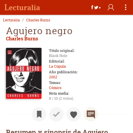
Lecturalia
Charles Burns
Agujero negro
Charles Burns
Título original:
Black Hole
Editorial:
La Cúpula
Año publicación:
2002
Temas:
Cómics
Nota media:
8 / 10 (2 votos)
Resumen y sinopsis de Agujero