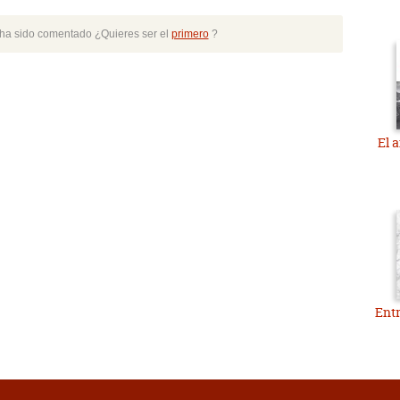
o ha sido comentado ¿Quieres ser el
primero
?
El 
Entr