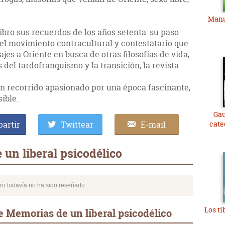
Manu
ibro sus recuerdos de los años setenta: su paso
 el movimiento contracultural y contestatario que
ajes a Oriente en busca de otras filosofías de vida,
s del tardofranquismo y la transición, la revista
n recorrido apasionado por una época fascinante,
ible.
Gau
artir
Twittear
E-mail
cate
un liberal psicodélico
bro todavía no ha sido reseñado
Los ti
 Memorias de un liberal psicodélico