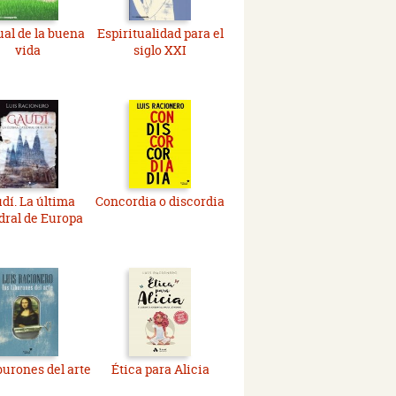
al de la buena
Espiritualidad para el
vida
siglo XXI
dí. La última
Concordia o discordia
dral de Europa
burones del arte
Ética para Alicia