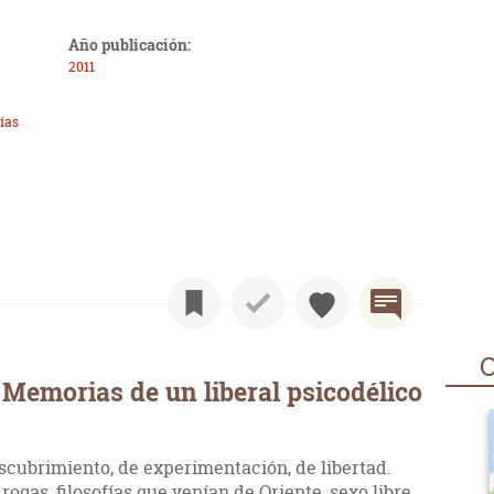
Año publicación:
2011
ías
O
Memorias de un liberal psicodélico
scubrimiento, de experimentación, de libertad.
ogas, filosofías que venían de Oriente, sexo libre,