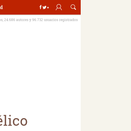
d
os, 24.686 autores y 96.732 usuarios registrados
élico