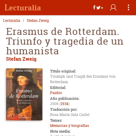
Lecturalia
Stefan Zweig
Erasmus de Rotterdam.
Triunfo y tragedia de un
humanista
Stefan Zweig
Título original:
Triumph und Tragik des Erasmus von
Rotterdam
Editorial:
Paidós
Año publicación:
2006 (
1934
)
Traducción por:
Rosa María Sala Carbó
Temas:
Memorias y biografías
Nota media: