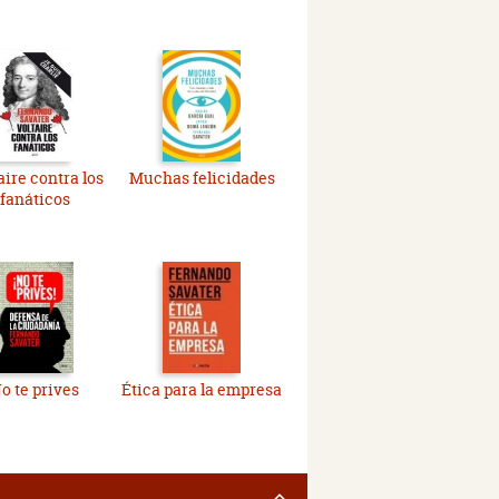
aire contra los
Muchas felicidades
fanáticos
o te prives
Ética para la empresa