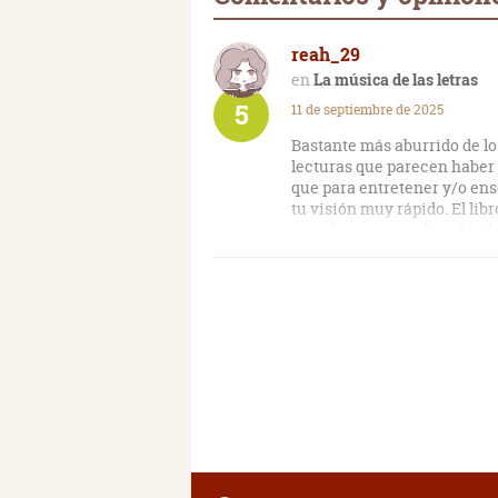
reah_29
La música de las letras
5
11 de septiembre de 2025
Bastante más aburrido de lo 
lecturas que parecen haber 
que para entretener y/o ens
tu visión muy rápido. El li
pesadas y que acaban dándo
El autor de semejante bodri
prestigio, sobre todo entre 
gente solo por los libros q
autor y... no me he equivoca
escritura, artificial, ampul
tormento en ciertos moment
con un desarrollo un tanto 
entorpece la lectura y una
realmente la atención.
La música de las letras es un