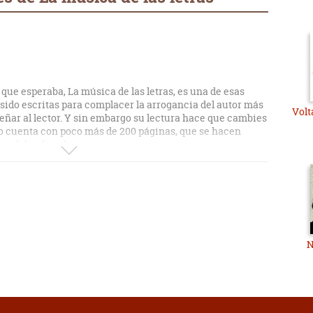
que esperaba, La música de las letras, es una de esas
sido escritas para complacer la arrogancia del autor más
Volt
eñar al lector. Y sin embargo su lectura hace que cambies
bro cuenta con poco más de 200 páginas, que se hacen
te dolor de cabeza.
o es Fernando Savater, escritor que gozaba de cierto
los grupo elitistas de pseudointelectuales que juzgan a la
ue leen. Con este panorama no esperaba demasiado de este
do. Savater no es un mal escrito pero su estilo de
oso y con una ejecución excesiva, hace que leerle sea un
os. Cuenta además con una prosa lenta, grandilocuente y
N
plano, un lenguaje rico y complejo que en esta ocasión
s descripciones demasiado básicas como para llamar
 homenaje a la literatura, la filosofía y a todos aquellos