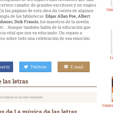
certero cazador de grandes escritores y un viajero
Car
. En las páginas de esta obra da cuenta de algunos
ngla de las bibliotecas:
Edgar Allan Poe, Albert
hauer, Dick Francis
, los maestros de la novela
, etc… Aunque también habla de la educación que
ncia vital que nos va educando. Un repaso a
ero sobre todo una celebración de esa emoción
L
artir
Twittear
E-mail
 las letras
bro todavía no ha sido reseñado
Contra
s de La música de las letras