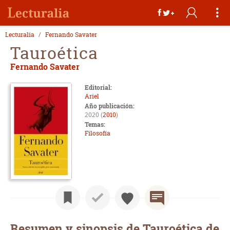
Lecturalia
Fernando Savater
Tauroética
Fernando Savater
Editorial:
Ariel
Año publicación:
2020 (
2010
)
Temas:
Filosofía
Resumen y sinopsis de Tauroética de