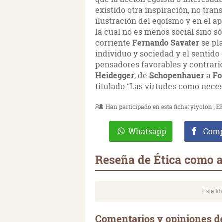
existido otra inspiración, no tr
ilustración del egoísmo y en el a
la cual no es menos social sino s
corriente
Fernando Savater
se pl
individuo y sociedad y el sentido
pensadores favorables y contrari
Heidegger
, de
Schopenhauer
a
Fo
titulado “Las virtudes como neces
Han participado en esta ficha:
yiyolon
E
Whatsapp
Comp
Reseña de Ética como 
Este li
Comentarios y opiniones d