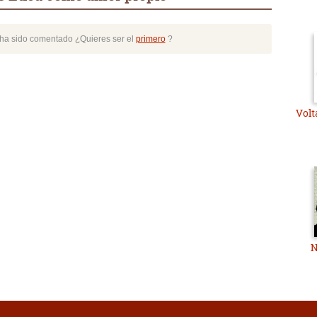
o ha sido comentado ¿Quieres ser el
primero
?
Volt
N