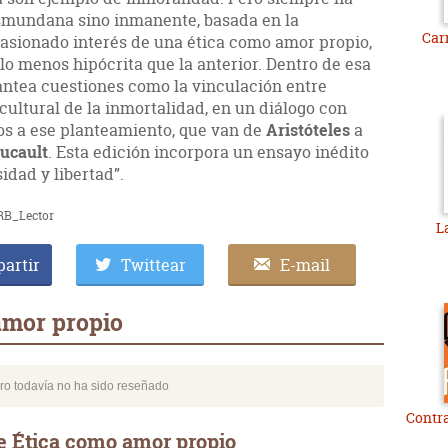
ansmundana sino inmanente, basada en la
Car
pasionado interés de una ética como amor propio,
ólo menos hipócrita que la anterior. Dentro de esa
antea cuestiones como la vinculación entre
 cultural de la inmortalidad, en un diálogo con
os a ese planteamiento, que van de
Aristóteles
a
ucault
. Esta edición incorpora un ensayo inédito
idad y libertad”.
RB_Lector
L
artir
Twittear
E-mail
amor propio
bro todavía no ha sido reseñado
Contra
e Ética como amor propio