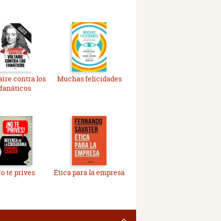
aire contra los
Muchas felicidades
fanáticos
o te prives
Ética para la empresa