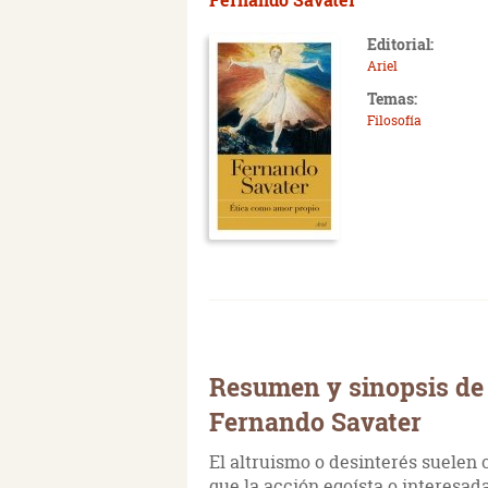
Editorial:
Ariel
Temas:
Filosofía
Resumen y sinopsis de
Fernando Savater
El altruismo o desinterés suelen
que la acción egoísta o interesa